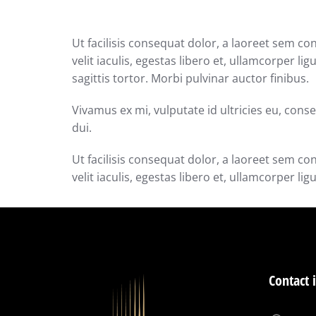
Ut facilisis consequat dolor, a laoreet sem c
velit iaculis, egestas libero et, ullamcorper 
sagittis tortor. Morbi pulvinar auctor finibus.
Vivamus ex mi, vulputate id ultricies eu, conse
dui.
Ut facilisis consequat dolor, a laoreet sem c
velit iaculis, egestas libero et, ullamcorper ligu
Contact 