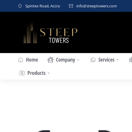
Spintex Road, Accra
info@steeptowers.com
Home
Company
Services
Products