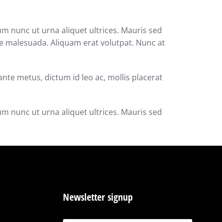
um nunc ut urna aliquet ultrices. Mauris sed
que malesuada. Aliquam erat volutpat. Nunc at
ante metus, dictum id leo ac, mollis placerat
um nunc ut urna aliquet ultrices. Mauris sed
Newsletter signup