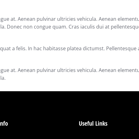
ongue at. Aenean pulvinar ultricies vehicula. Aenean element
ligula. Donec non congue quam. Cras iaculis dui at pellentes
quat a felis. In hac habitasse platea dictumst. Pellentesque 
ongue at. Aenean pulvinar ultricies vehicula. Aenean element
la.
info
Useful Links